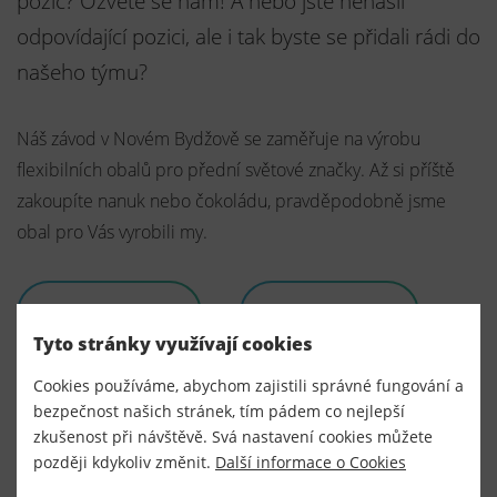
pozic? Ozvěte se nám! A nebo jste nenašli
odpovídající pozici, ale i tak byste se přidali rádi do
našeho týmu?
Náš závod v Novém Bydžově se zaměřuje na výrobu
flexibilních obalů pro přední světové značky. Až si příště
zakoupíte nanuk nebo čokoládu, pravděpodobně jsme
obal pro Vás vyrobili my.
Napište nám
Co nabízíme
Tyto stránky využívají cookies
Cookies používáme, abychom zajistili správné fungování a
bezpečnost našich stránek, tím pádem co nejlepší
zkušenost při návštěvě. Svá nastavení cookies můžete
později kdykoliv změnit.
Další informace o Cookies