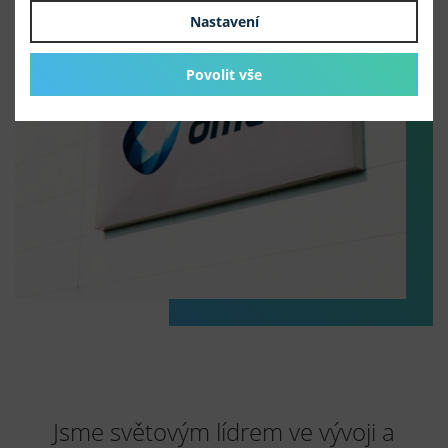
Nastavení
Povolit vše
Jsme světovým lídrem ve vývoji a